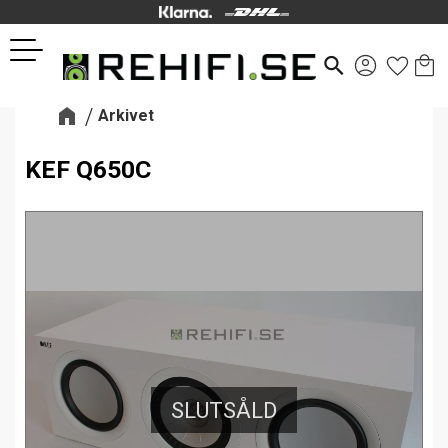
Kund
Favor
Meny
search
Arkivet
KEF Q650C
SLUTSÅLD