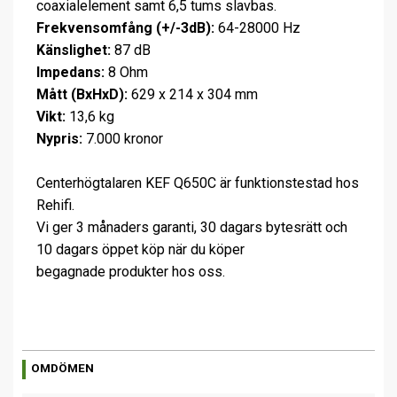
coaxialelement samt 6,5 tums slavbas.
Frekvensomfång (+/-3dB):
64-28000 Hz
Känslighet:
87 dB
Impedans:
8 Ohm
Mått (BxHxD):
629 x 214 x 304 mm
Vikt:
13,6 kg
Nypris:
7.000 kronor
Centerhögtalaren KEF Q650C är funktionstestad hos
Rehifi.
Vi ger 3 månaders garanti, 30 dagars bytesrätt och
10 dagars öppet köp när du köper
begagnade produkter hos oss.
OMDÖMEN