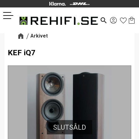
Kund
Favor
Meny
search
Arkivet
KEF iQ7
SLUTSÅLD