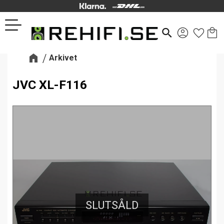
Kund
Favor
Meny
search
Arkivet
JVC XL-F116
SLUTSÅLD