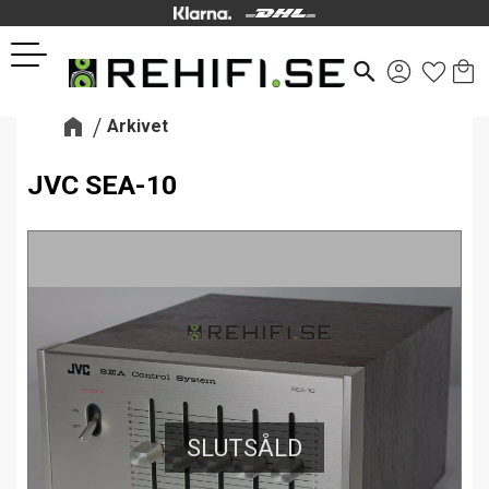
Kund
Favor
Meny
search
Arkivet
JVC SEA-10
SLUTSÅLD