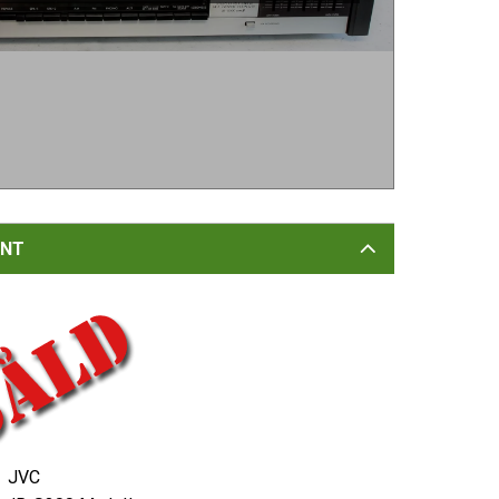
NT
JVC