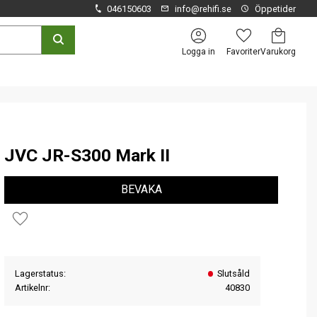
046150603
info@rehifi.se
Öppetider
Kundvagn
Favoriter
Logga in
JVC JR-S300 Mark II
BEVAKA
Lägg till i favoriter
Lagerstatus
Slutsåld
Artikelnr
40830