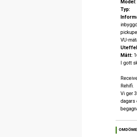
Model
Typ:
Re
Informa
inbyggd
pickupe
VU-mäta
Uteffek
Mått:
1
I gott s
Receive
Rehifi.
Vi ger 
dagars 
begagna
OMDÖM