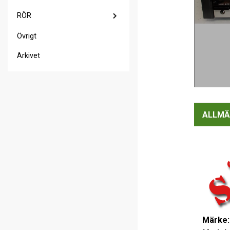
RÖR
Övrigt
Arkivet
ALLMÄ
Märke: