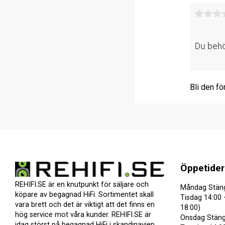
Bli den fö
Öppetider
REHIFI.SE är en knutpunkt för säljare och
Måndag Stän
köpare av begagnad HiFi. Sortimentet skall
Tisdag 14:00 
vara brett och det är viktigt att det finns en
18:00)
hög service mot våra kunder. REHIFI.SE är
Onsdag Stäng
idag störst på begagnad HiFi i skandinavien