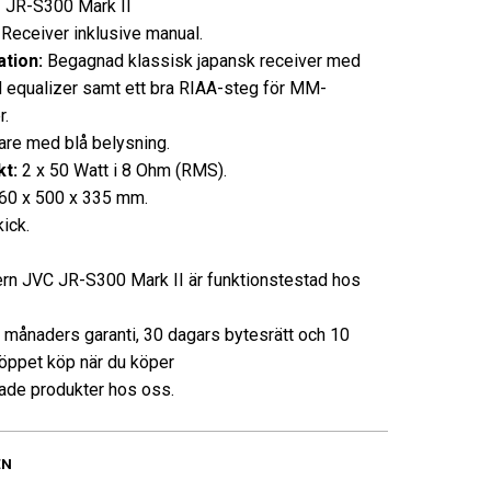
:
JR-S300 Mark II
ceiver inklusive manual.
tion:
Begagnad klassisk japansk receiver med
 equalizer samt ett bra RIAA-steg för MM-
r.
re med blå belysning.
t:
2 x 50 Watt i 8 Ohm (RMS).
60 x 500 x 335 mm.
kick.
rn JVC JR-S300 Mark II är funktionstestad hos
3 månaders garanti, 30 dagars bytesrätt och 10
öppet köp när du köper
de produkter hos oss.
EN