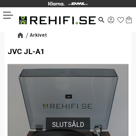
Kund
Favor
Meny
search
Arkivet
JVC JL-A1
SLUTSÅLD