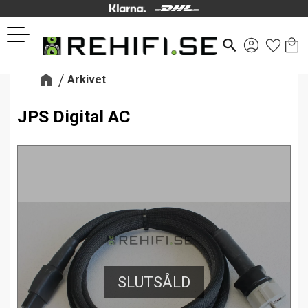
Kund
Favor
Meny
search
Arkivet
JPS Digital AC
SLUTSÅLD