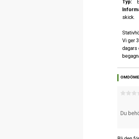
Typ:
Ett
Informa
skick.
Stativh
Vi ger 
dagars 
begagna
OMDÖM
Bli den fö