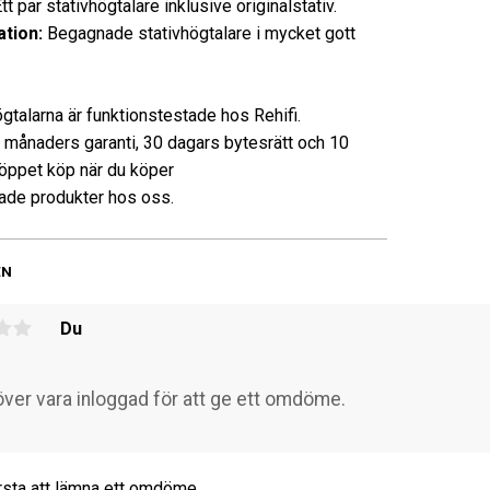
 par stativhögtalare inklusive originalstativ.
tion:
Begagnade stativhögtalare i mycket gott
ögtalarna är funktionstestade hos Rehifi.
3 månaders garanti, 30 dagars bytesrätt och 10
öppet köp när du köper
de produkter hos oss.
EN
Du
rsta att lämna ett omdöme.