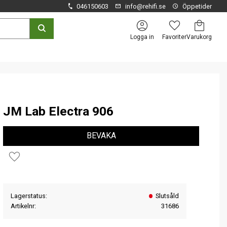
046150603
info@rehifi.se
Öppetider
Kundvagn
Favoriter
Logga in
JM Lab Electra 906
BEVAKA
Lägg till i favoriter
Lagerstatus
Slutsåld
Artikelnr
31686