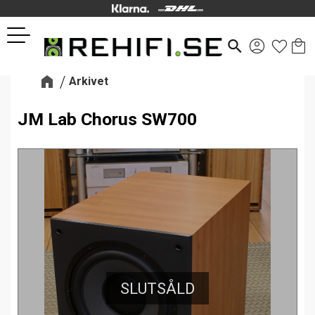
Kund
Favor
Meny
search
Arkivet
JM Lab Chorus SW700
SLUTSÅLD