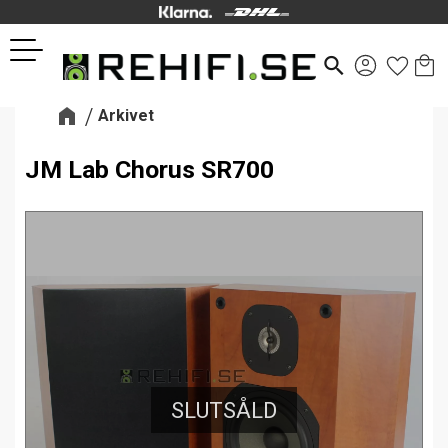
Kund
Favor
Meny
search
Arkivet
JM Lab Chorus SR700
SLUTSÅLD