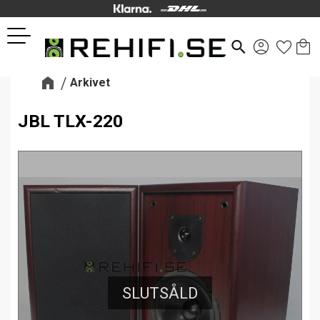
Kund
Favor
Meny
search
Arkivet
JBL TLX-220
SLUTSÅLD