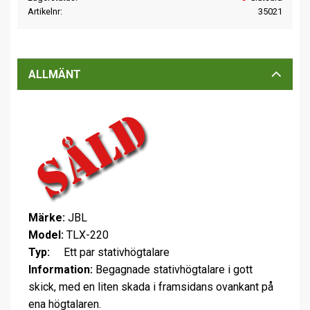
Artikelnr
35021
ALLMÄNT
Märke:
JBL
Model:
TLX-220
Typ:
Ett par stativhögtalare
Information:
Begagnade stativhögtalare i gott
skick, med en liten skada i framsidans ovankant på
ena högtalaren.