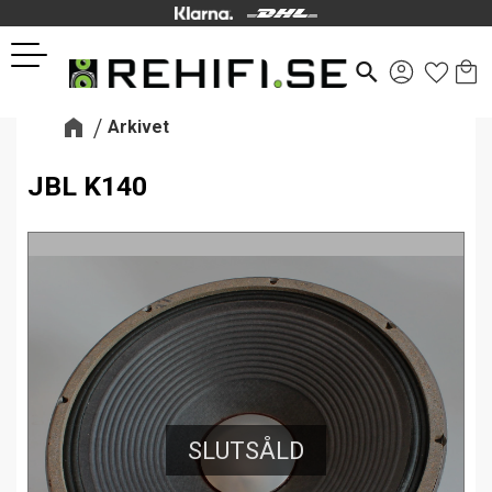
Kund
Favor
Meny
search
Arkivet
JBL K140
SLUTSÅLD