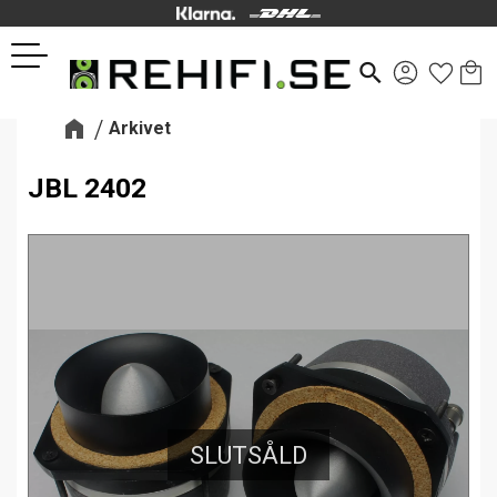
Kund
Favor
Meny
search
Arkivet
JBL 2402
SLUTSÅLD