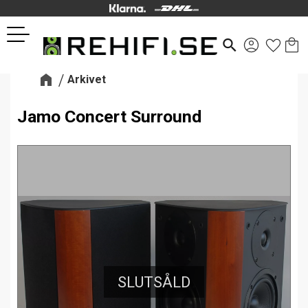
Kund
Favor
Meny
search
Arkivet
Jamo Concert Surround
SLUTSÅLD