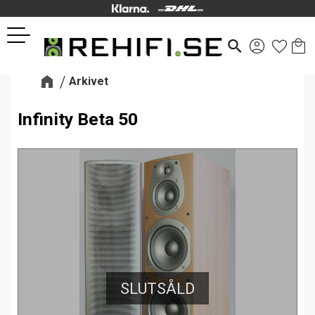
Kund
Favor
Meny
search
Arkivet
Infinity Beta 50
SLUTSÅLD