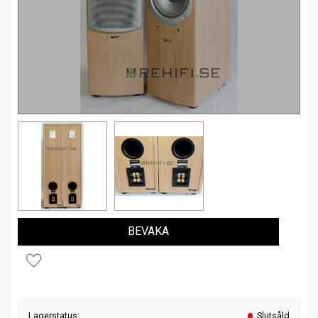
BEVAKA
Lägg till i favoriter
Lagerstatus
Slutsåld