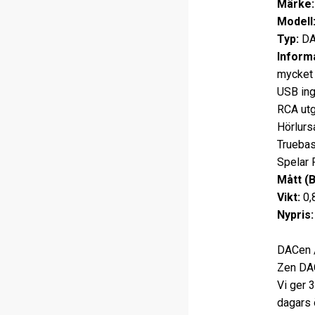
Märke:
Modell
Typ:
DA
Informa
mycket 
USB ing
RCA utg
Hörlurs
Truebas
Spelar 
Mått (
Vikt:
0,
Nypris:
DACen /
Zen DAC
Vi ger 
dagars 