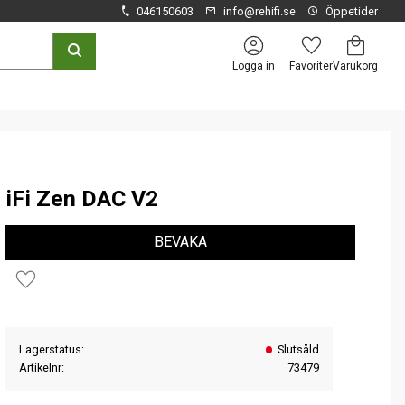
046150603
info@rehifi.se
Öppetider
Kundvagn
Favoriter
Logga in
iFi Zen DAC V2
BEVAKA
Lägg till i favoriter
Lagerstatus
Slutsåld
Artikelnr
73479