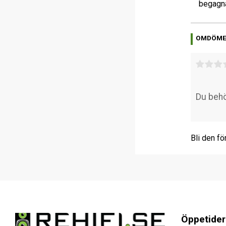
begagna
OMDÖM
Bli den fö
Öppetider