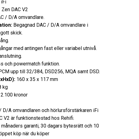
iFi
:
Zen DAC V2
C / D/A omvandlare.
tion:
Begagnad DAC / D/A omvandlare i
gott skick.
ång.
ångar med antingen fast eller variabel utnivå.
anslutning.
s och powermatch funktion.
PCM upp till 32/384, DSD256, MQA samt DSD.
BxHxD):
160 x 35 x 117 mm
8 kg
2.100 kronor
 D/A omvandlaren och hörlursförstärkaren iFi
 V2 är funktionstestad hos Rehifi.
3 månaders garanti, 30 dagars bytesrätt och 10
öppet köp när du köper