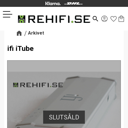
Kund
Favor
Meny
search
Arkivet
ifi iTube
SLUTSÅLD