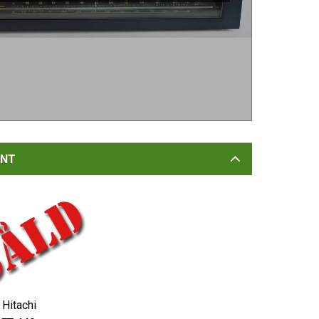
NT
Hitachi