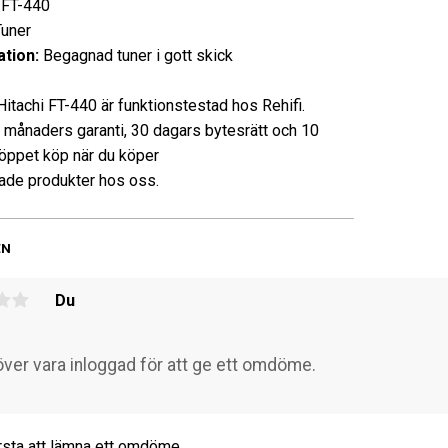
FT-440
ner
tion:
Begagnad tuner i gott skick
Hitachi FT-440 är funktionstestad hos Rehifi.
3 månaders garanti, 30 dagars bytesrätt och 10
öppet köp när du köper
de produkter hos oss.
EN
Du
rsta att lämna ett omdöme.