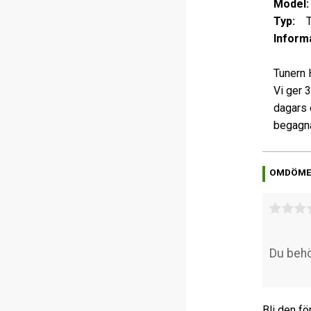
Model:
Typ:
Tu
Informa
Tunern 
Vi ger 
dagars 
begagna
OMDÖM
Bli den fö