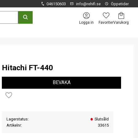
046150603
info@rehifi.se
Öppetider
Kundvagn
Favoriter
Logga in
Hitachi FT-440
BEVAKA
Lägg till i favoriter
Lagerstatus
Slutsåld
Artikelnr
33615