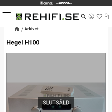
Kund
Favor
Meny
search
Arkivet
Hegel H100
SLUTSÅLD