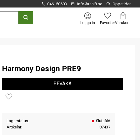
046150603
info@rehifi.se
Öppetider
Kundvagn
Favoriter
Logga in
Harmony Design PRE9
BEVAKA
Lägg till i favoriter
Lagerstatus
Slutsåld
Artikelnr
87437