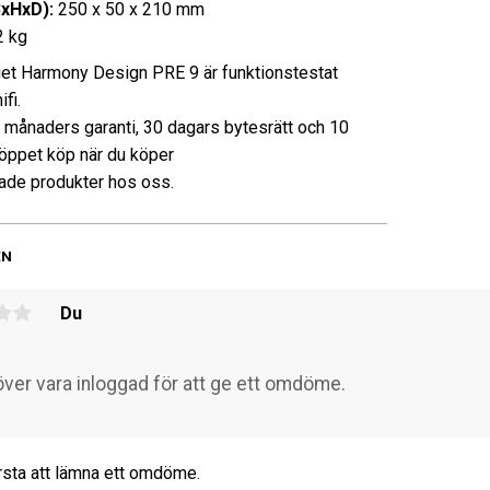
BxHxD):
250 x 50 x 210 mm
2 kg
et Harmony Design PRE 9 är funktionstestat
fi.
3 månaders garanti, 30 dagars bytesrätt och 10
öppet köp när du köper
de produkter hos oss.
EN
Du
rsta att lämna ett omdöme.