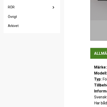
RÖR
Övrigt
Arkivet
ALLMÄ
Märke
Modell
Typ:
Fö
Tillbeh
Informa
Svenskti
Har båd