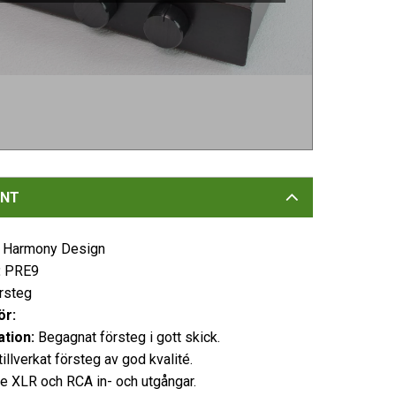
NT
:
Harmony Design
:
PRE9
rsteg
ör:
tion:
Begagnat försteg i gott skick.
llverkat försteg av god kvalité.
e XLR och RCA in- och utgångar.