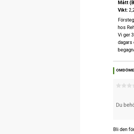
Mått (
Vikt:
2,
Försteg
hos Rehi
Vi ger 
dagars 
begagna
OMDÖM
Bli den fö