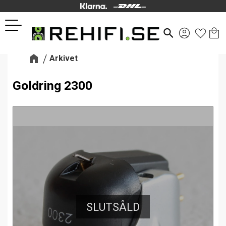
Kund
Favor
Meny
search
Arkivet
Goldring 2300
SLUTSÅLD