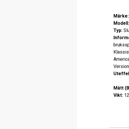
Märke:
Modell
Typ:
Sl
Informa
brukssp
Klassis
America
Version
Uteffek
2 x 8
Mått (
Vikt:
12