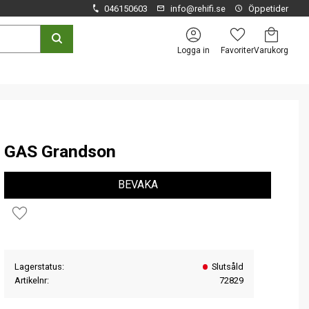
046150603
info@rehifi.se
Öppetider
Kundvagn
Favoriter
Logga in
GAS Grandson
BEVAKA
Lägg till i favoriter
Lagerstatus
Slutsåld
Artikelnr
72829