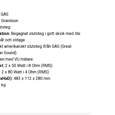
GAS
:
Grandson
utsteg
tion:
Begagnat slutsteg i gott skick med lite
år och slitage.
kt amerikanskt slutsteg ifrån GAS (Great
n Sound).
en med VU mätare.
t:
2 x 50 Watt i 8 Ohm (RMS)
0 Watt i 4 Ohm (RMS)
BxHxD):
483 x 112 x 280 mm
 kg