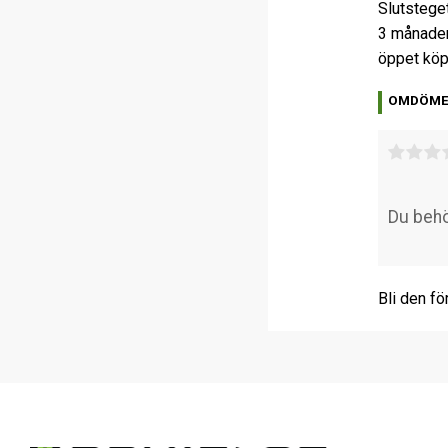
Slutstege
3 månader
öppet köp
OMDÖM
Bli den fö