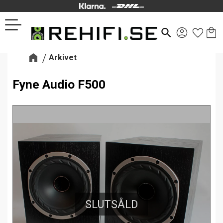
Kund
Favor
Meny
search
Arkivet
Fyne Audio F500
SLUTSÅLD