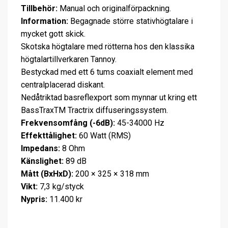
Tillbehör:
Manual och originalförpackning.
Information:
Begagnade större stativhögtalare i
mycket gott skick.
Skotska högtalare med rötterna hos den klassika
högtalartillverkaren Tannoy.
Bestyckad med ett 6 tums coaxialt element med
centralplacerad diskant.
Nedåtriktad basreflexport som mynnar ut kring ett
BassTraxTM Tractrix diffuseringssystem.
Frekvensomfång (-6dB):
45-34000 Hz
Effekttålighet:
60 Watt (RMS)
Impedans:
8 Ohm
Känslighet:
89 dB
Mått (BxHxD):
200 × 325 × 318 mm
Vikt:
7,3 kg/styck
Nypris:
11.400 kr