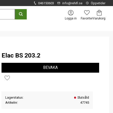
046150603
info@rehifi.se
Öppetider
Kundvagn
Favoriter
Logga in
Elac BS 203.2
BEVAKA
Lägg till i favoriter
Lagerstatus
Slutsåld
Artikelnr
47745