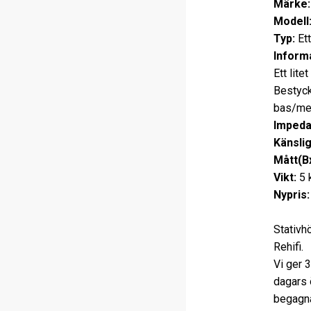
Märke:
Modell
Typ:
Ett
Informa
Ett lit
Bestyc
bas/mel
Impeda
Känslig
Mått(B
Vikt:
5 
Nypris:
Stativh
Rehifi.
Vi ger 
dagars 
begagna