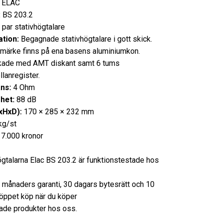
ELAC
:
BS 203.2
 par stativhögtalare
tion:
Begagnade stativhögtalare i gott skick.
et märke finns på ena basens aluminiumkon.
kade med AMT diskant samt 6 tums
lanregister.
ns:
4 Ohm
het:
88 dB
xHxD):
170 × 285 × 232 mm
kg/st
7.000 kronor
ögtalarna Elac BS 203.2 är funktionstestade hos
3 månaders garanti, 30 dagars bytesrätt och 10
öppet köp när du köper
de produkter hos oss.