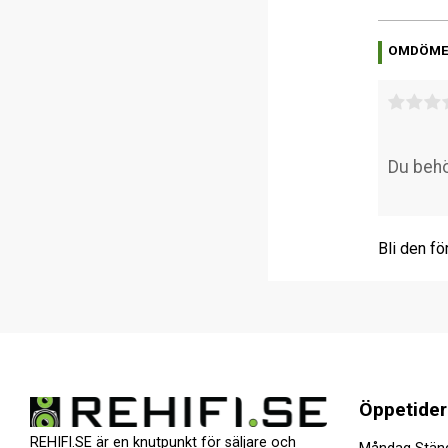
OMDÖM
Bli den fö
Öppetider
REHIFI.SE är en knutpunkt för säljare och