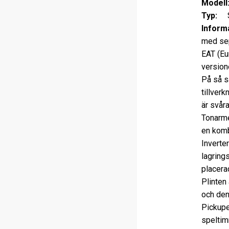
Modell
Typ:
Sk
Informa
med sep
EAT (Eu
version
På så s
tillver
är svår
Tonarme
en kombi
Inverte
lagrings
placerad
Plinten 
och den
Pickupe
speltim