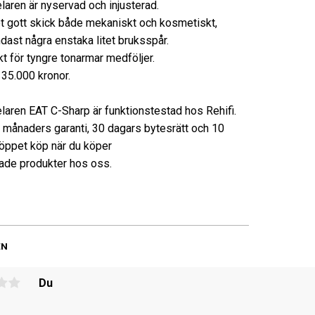
laren är nyservad och injusterad.
t gott skick både mekaniskt och kosmetiskt,
ndast några enstaka litet bruksspår.
kt för tyngre tonarmar medföljer.
35.000 kronor.
laren EAT C-Sharp är funktionstestad hos Rehifi.
3 månaders garanti, 30 dagars bytesrätt och 10
öppet köp när du köper
de produkter hos oss.
EN
Du