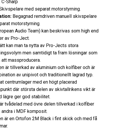
:
C-Sharp
ivspelare med separat motorstyrning.
tion:
Begagnad remdriven manuell skivspelare
arat motorstyrning.
ropean Audio Team) kan beskrivas som high end
er av Pro-Ject.
ätt kan man ta nytta av Pro-Jects stora
kningsvolym men samtidigt ta fram lösningar som
a att massproducera.
n är tillverkad av aluminium och kolfiber och är
nation av unipivot och traditionellt lagrad typ.
rat centrumlager med en högt placerad
punkt där största delen av skivtallrikens vikt är
 lägre ger god stabilitet.
är tvådelad med övre delen tillverkad i kolfiber
 andra i MDF komposit.
n är en Ortofon 2M Black i fint skick och med få
mar.