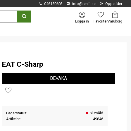
046150603
info@rehifi.se
Öppetider
Kundvagn
Favoriter
Logga in
EAT C-Sharp
BEVAKA
Lägg till i favoriter
Lagerstatus
Slutsåld
Artikelnr
49846