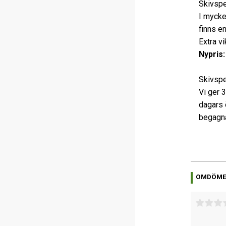
Skivspe
I mycke
finns e
Extra vi
Nypris:
Skivspe
Vi ger 
dagars 
begagna
OMDÖM