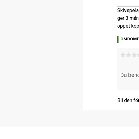
Skivspela
ger 3 mån
öppet köp
OMDÖM
Bli den fö