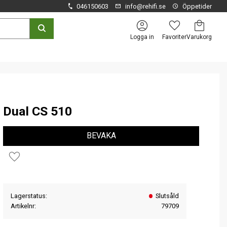
046150603
info@rehifi.se
Öppetider
Kundvagn
Favoriter
Logga in
Dual CS 510
BEVAKA
Lägg till i favoriter
Lagerstatus
Slutsåld
Artikelnr
79709