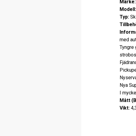
Märke:
Modell
Typ:
Sk
Tillbeh
Informa
med aut
Tyngre 
strobos
Fjädran
Pickupe
Nyserva
Nya Sup
I mycke
Mått (
Vikt:
4,