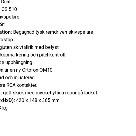
Dual
:
CS 510
ivspelare
ör:
tion:
Begagnad tysk remdriven skivspelare
ostop.
gjuten skivtallrik med belyst
kopmarkering och pitchkontroll.
de upphängning.
n är en ny Ortofon OM10.
d och injusterad.
ra RCA kontakter.
t gott skick med mycket ytliga repor på locket.
BxHxD):
420 x 148 x 365 mm
3 kg