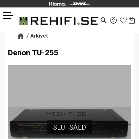
Kund
Favor
Meny
search
Arkivet
Denon TU-255
SLUTSÅLD