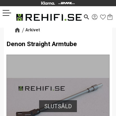
Kund
Favor
Meny
search
Arkivet
Denon Straight Armtube
SLUTSÅLD