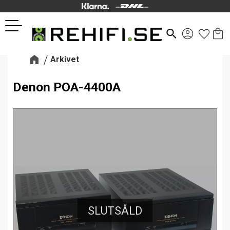
Kund
Favor
Meny
search
Arkivet
Denon POA-4400A
SLUTSÅLD