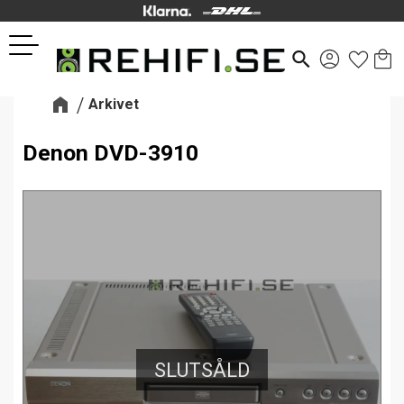
Kund
Favor
Meny
search
Arkivet
Denon DVD-3910
SLUTSÅLD