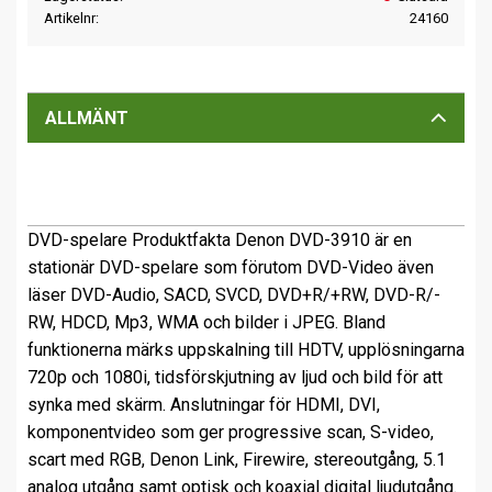
Artikelnr
24160
ALLMÄNT
DVD-spelare Produktfakta Denon DVD-3910 är en
stationär DVD-spelare som förutom DVD-Video även
läser DVD-Audio, SACD, SVCD, DVD+R/+RW, DVD-R/-
RW, HDCD, Mp3, WMA och bilder i JPEG. Bland
funktionerna märks uppskalning till HDTV, upplösningarna
720p och 1080i, tidsförskjutning av ljud och bild för att
synka med skärm. Anslutningar för HDMI, DVI,
komponentvideo som ger progressive scan, S-video,
scart med RGB, Denon Link, Firewire, stereoutgång, 5.1
analog utgång samt optisk och koaxial digital ljudutgång.