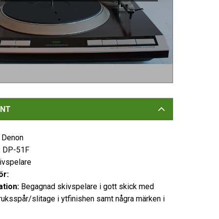
NT
:
Denon
:
DP-51F
ivspelare
ör:
ation:
Begagnad skivspelare i gott skick med
ruksspår/slitage i ytfinishen samt några märken i