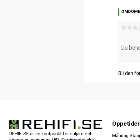
OMDÖM
Bli den fö
Öppetider
REHIFI.SE är en knutpunkt för säljare och
Måndag Stän