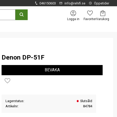
046150603
info@rehifi.se
Öppetider
Kundvagn
Favoriter
Logga in
Denon DP-51F
BEVAKA
Lägg till i favoriter
Lagerstatus
Slutsåld
Artikelnr
84784