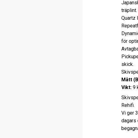
Japansk
träplint.
Quartz 
Repeatf
Dynamic
för opt
Avtagba
Pickupe
skick.
Skivspe
Mått (
Vikt:
9 
Skivspe
Rehifi.
Vi ger 
dagars 
begagna