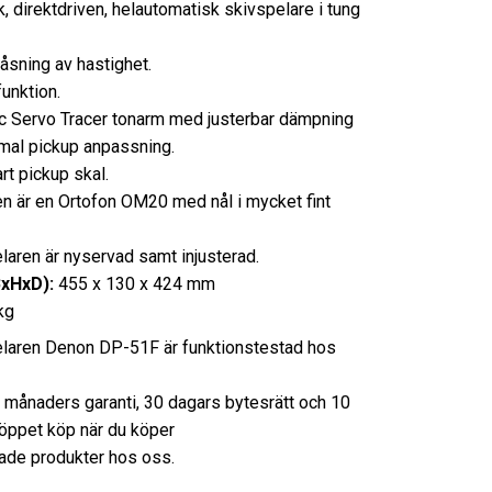
, direktdriven, helautomatisk skivspelare i tung
låsning av hastighet.
unktion.
 Servo Tracer tonarm med justerbar dämpning
imal pickup anpassning.
rt pickup skal.
n är en Ortofon OM20 med nål i mycket fint
laren är nyservad samt injusterad.
BxHxD):
455 x 130 x 424 mm
kg
laren Denon DP-51F är funktionstestad hos
3 månaders garanti, 30 dagars bytesrätt och 10
öppet köp när du köper
de produkter hos oss.