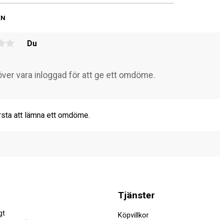
EN
Du
rsta att lämna ett omdöme.
Tjänster
gt
Köpvillkor