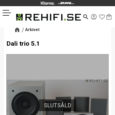
Kund
Favor
Meny
search
Arkivet
Dali trio 5.1
SLUTSÅLD