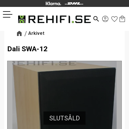
Kund
Favor
Meny
search
Arkivet
Dali SWA-12
SLUTSÅLD