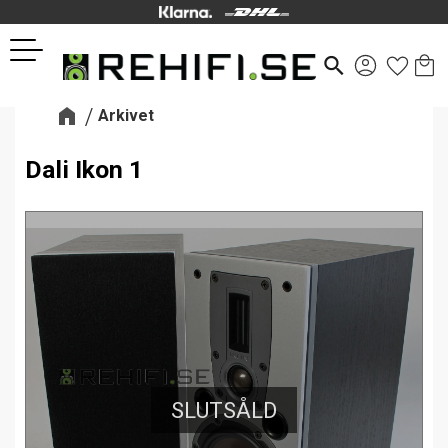
Kund
Favor
Meny
search
Arkivet
Dali Ikon 1
SLUTSÅLD