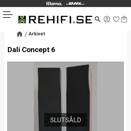
Kund
Favor
Meny
search
Arkivet
Dali Concept 6
SLUTSÅLD