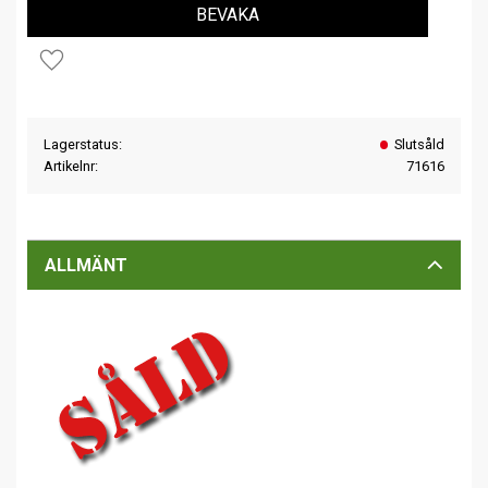
BEVAKA
Lägg till i favoriter
Lagerstatus
Slutsåld
Artikelnr
71616
ALLMÄNT