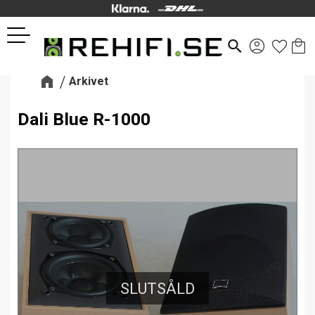
Kund
Favor
Meny
search
Arkivet
Dali Blue R-1000
SLUTSÅLD