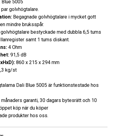
:
Blue 5005
 par golvhögtalare.
tion:
Begagnade golvhögtalare i mycket gott
en mindre bruksspår.
golvhögtalare bestyckade med dubbla 6,5 tums
lanregister samt 1 tums diskant.
ns:
4 Ohm
het:
91,5 dB
BxHxD):
860 x 215 x 294 mm
,3 kg/st
talarna Dali Blue 5005 är funktionstestade hos
3 månaders garanti, 30 dagars bytesrätt och 10
öppet köp när du köper
de produkter hos oss.