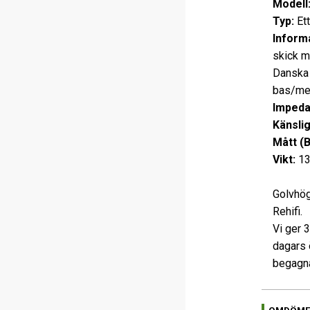
Modell
Typ:
Ett
Informa
skick m
Danska 
bas/mel
Impeda
Känslig
Mått (
Vikt:
13
Golvhög
Rehifi.
Vi ger 
dagars 
begagna