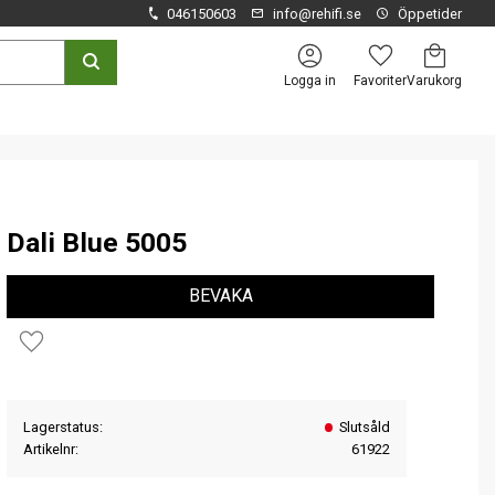
046150603
info@rehifi.se
Öppetider
Kundvagn
Favoriter
Logga in
Dali Blue 5005
BEVAKA
Lägg till i favoriter
Lagerstatus
Slutsåld
Artikelnr
61922