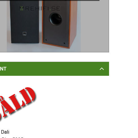
NT
Dali