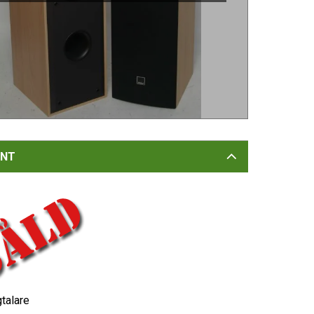
NT
talare