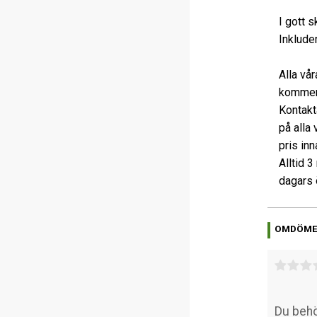
I gott s
Inkluder
Alla vå
kommer
Kontakta
på alla 
pris in
Alltid 
dagars 
OMDÖM