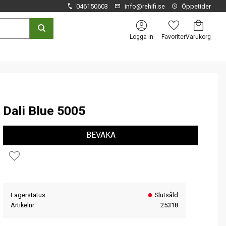
046150603
info@rehifi.se
Öppetider
Kundvagn
Favoriter
Logga in
Dali Blue 5005
BEVAKA
Lägg till i favoriter
Lagerstatus
Slutsåld
Artikelnr
25318