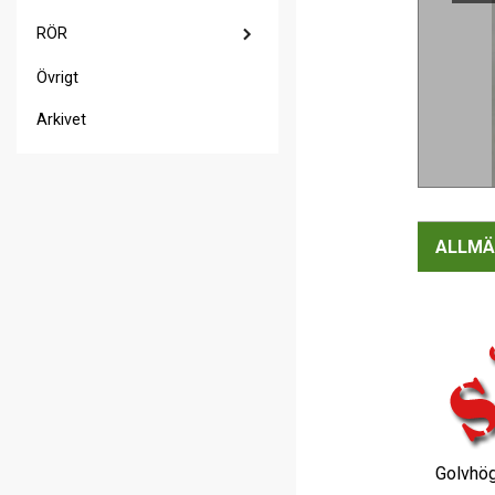
RÖR
Övrigt
Arkivet
ALLMÄ
Golvhög