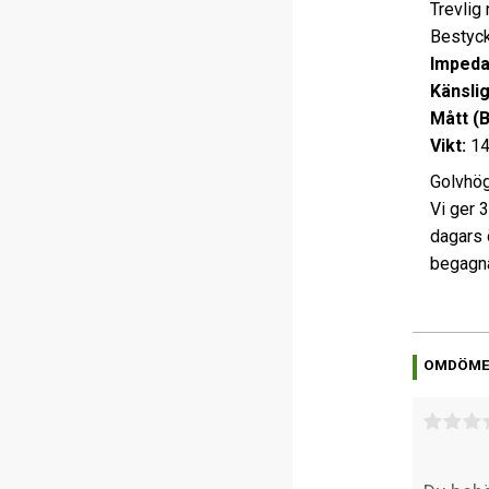
Trevlig
Bestyck
Impeda
Känsli
Mått (
Vikt:
14
Golvhög
Vi ger 
dagars 
begagna
OMDÖM