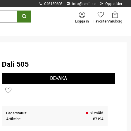
046150603
info@rehifi.se
Öppetider
Kundvagn
Favoriter
Logga in
Dali 505
BEVAKA
Lägg till i favoriter
Lagerstatus
Slutsåld
Artikelnr
87194