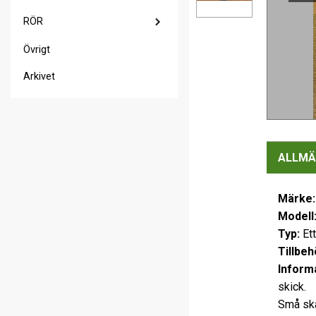
RÖR
Övrigt
Arkivet
ALLMÄ
Märke
Modell
Typ:
Et
Tillbeh
Inform
skick.
Små ska