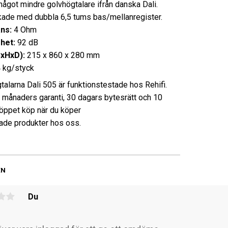
 något mindre golvhögtalare ifrån danska Dali.
ade med dubbla 6,5 tums bas/mellanregister.
ns:
4 Ohm
ghet:
92 dB
BxHxD):
215 x 860 x 280 mm
 kg/styck
talarna Dali 505 är funktionstestade hos Rehifi.
3 månaders garanti, 30 dagars bytesrätt och 10
öppet köp när du köper
de produkter hos oss.
EN
Du