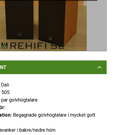
NT
:
Dali
:
505
t par golvhögtalare
ör:
ation:
Begagnade golvhögtalare i mycket gott
vanker i bakre/nedre hörn.