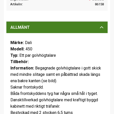
Artikelnr
86158
ALLMÄNT
Märke:
Dali
Modell:
450
Typ:
Ett par golvhögtalare
Tillbehör:
Information:
Begagnade golvhögtalare i gott skick
med mindre slitage samt en påbättrad skada längs
ena bakre kanten (se bild).
Saknar frontskydd.
Båda frontskyddens tyg har några små hål i tyget.
Dansktillverkad golvhögtalare med kraftigt byggd
kabinett med riktigt träfanér.
Bestyckad med 2 stycken 6,5 tums