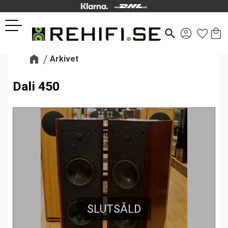
Kund
Favor
Meny
search
Arkivet
Dali 450
SLUTSÅLD