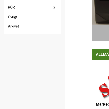
RÖR
Övrigt
Arkivet
ALLMÄ
Märke: