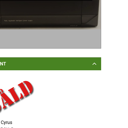
NT
Cyrus