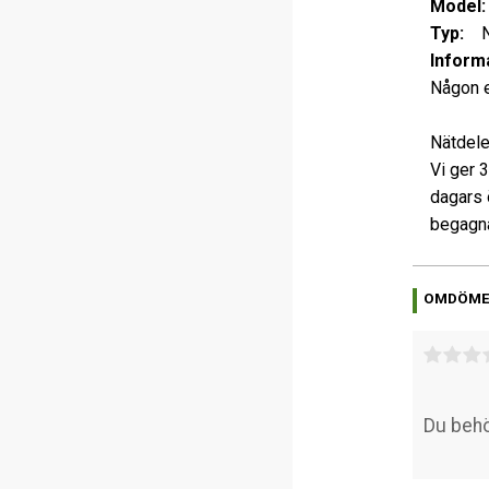
Model:
Typ:
Nä
Informa
Någon e
Nätdele
Vi ger 
dagars 
begagna
OMDÖM