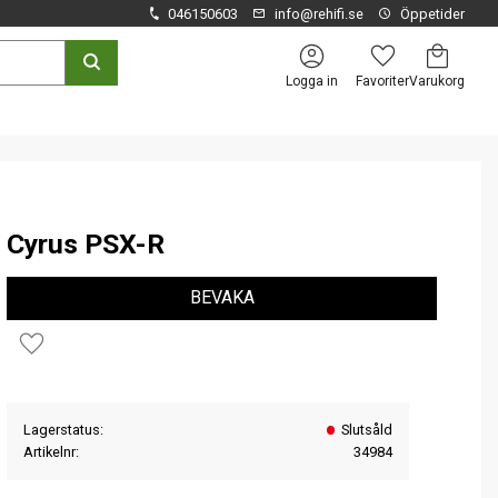
046150603
info@rehifi.se
Öppetider
Kundvagn
Favoriter
Logga in
Cyrus PSX-R
BEVAKA
Lägg till i favoriter
Lagerstatus
Slutsåld
Artikelnr
34984