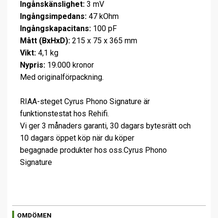
Ingånskänslighet:
3 mV
Ingångsimpedans:
47 kOhm
Ingångskapacitans:
100 pF
Mått (BxHxD):
215 x 75 x 365 mm
Vikt:
4,1 kg
Nypris:
19.000 kronor
Med originalförpackning.
RIAA-steget Cyrus Phono Signature är
funktionstestat hos Rehifi.
Vi ger 3 månaders garanti, 30 dagars bytesrätt och
10 dagars öppet köp när du köper
begagnade produkter hos oss.
Cyrus Phono
Signature
OMDÖMEN