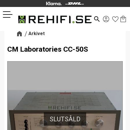
Kund
Favor
Meny
search
Arkivet
CM Laboratories CC-50S
SLUTSÅLD