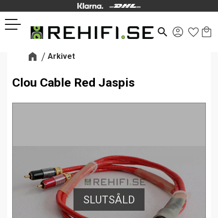
Kund
Favor
Meny
search
Arkivet
Clou Cable Red Jaspis
SLUTSÅLD