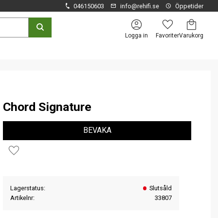
046150603
info@rehifi.se
Öppetider
Kundvagn
Favoriter
Logga in
Chord Signature
BEVAKA
Lägg till i favoriter
Lagerstatus
Slutsåld
Artikelnr
33807