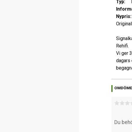
Typ:
Ett
Informa
Nypris:
Original
Signalk
Rehifi.
Vi ger 
dagars 
begagna
OMDÖM