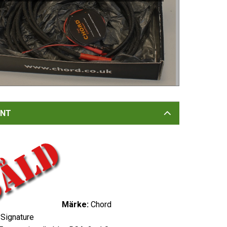
NT
Märke:
Chord
Signature