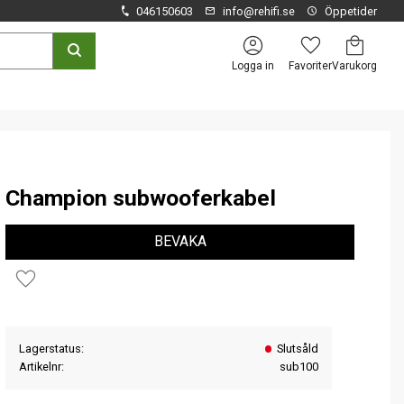
046150603
info@rehifi.se
Öppetider
Kundvagn
Favoriter
Logga in
Champion subwooferkabel
BEVAKA
Lägg till i favoriter
Lagerstatus
Slutsåld
Artikelnr
sub100