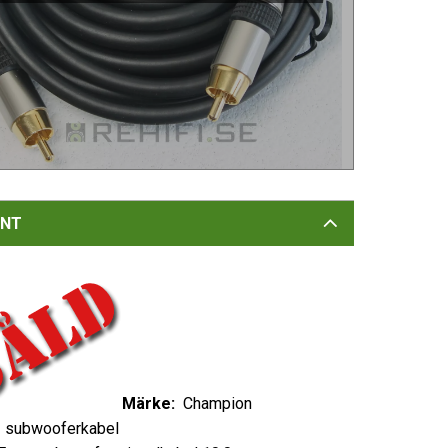
NT
Märke:
Champion
:
subwooferkabel