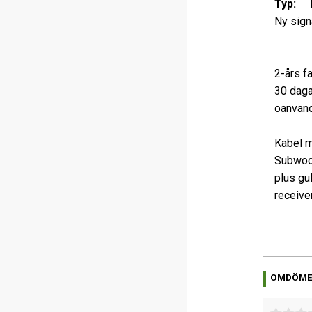
Typ:
En
Ny sign
2-års f
30 daga
oanvänd
Kabel m
Subwoof
plus gu
receive
OMDÖM