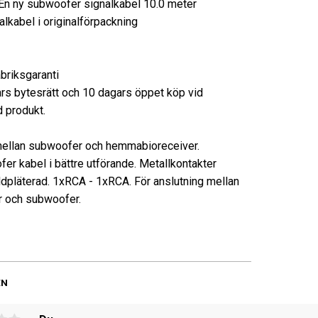
 ny subwoofer signalkabel 10.0 meter
alkabel i originalförpackning
abriksgaranti
rs bytesrätt och 10 dagars öppet köp vid
 produkt.
ellan subwoofer och hemmabioreceiver.
er kabel i bättre utförande. Metallkontakter
ldpläterad. 1xRCA - 1xRCA. För anslutning mellan
r och subwoofer.
EN