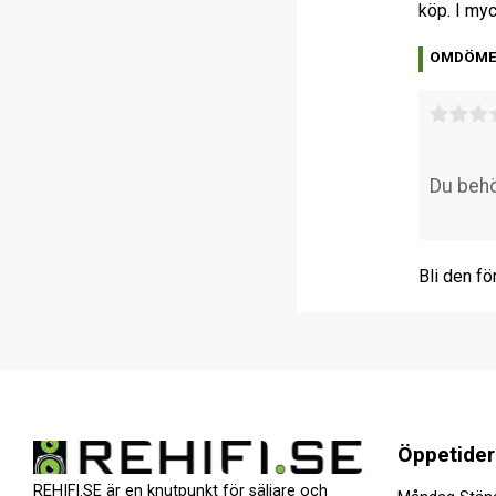
köp. I myc
OMDÖM
Bli den fö
Öppetider
REHIFI.SE är en knutpunkt för säljare och