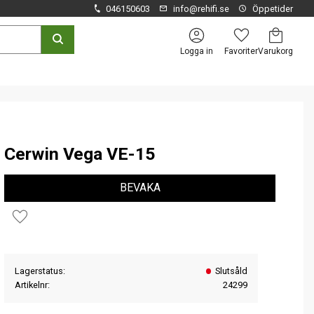
046150603
info@rehifi.se
Öppetider
Kundvagn
Favoriter
Logga in
Cerwin Vega VE-15
BEVAKA
Lägg till i favoriter
Lagerstatus
Slutsåld
Artikelnr
24299