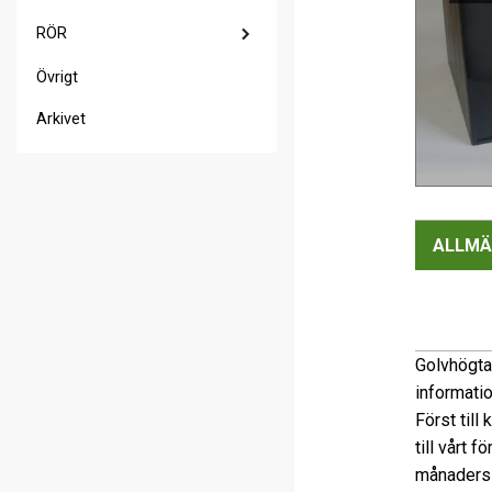
RÖR
Övrigt
Arkivet
ALLMÄ
Golvhögtal
informati
Först till
till vårt 
månaders 