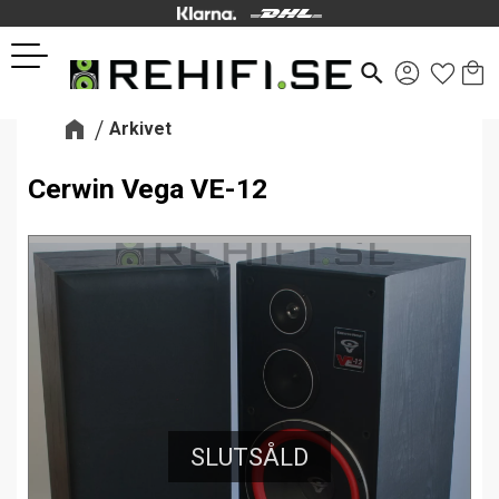
Kund
Favor
Meny
search
Arkivet
Cerwin Vega VE-12
SLUTSÅLD