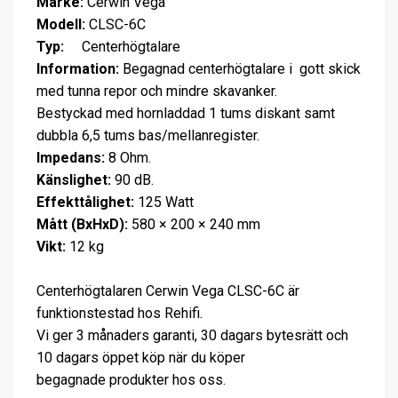
Märke:
Cerwin Vega
Modell:
CLSC-6C
Typ:
Centerhögtalare
Information:
Begagnad centerhögtalare i gott skick
med tunna repor och mindre skavanker.
Bestyckad med hornladdad 1 tums diskant samt
dubbla 6,5 tums bas/mellanregister.
Impedans:
8 Ohm.
Känslighet:
90 dB.
Effekttålighet:
125 Watt
Mått (BxHxD):
580 × 200 × 240 mm
Vikt:
12 kg
Centerhögtalaren Cerwin Vega CLSC-6C är
funktionstestad hos Rehifi.
Vi ger 3 månaders garanti, 30 dagars bytesrätt och
10 dagars öppet köp när du köper
begagnade produkter hos oss.