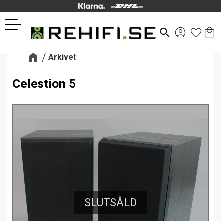
Kund
Favor
Meny
search
Arkivet
Celestion 5
SLUTSÅLD